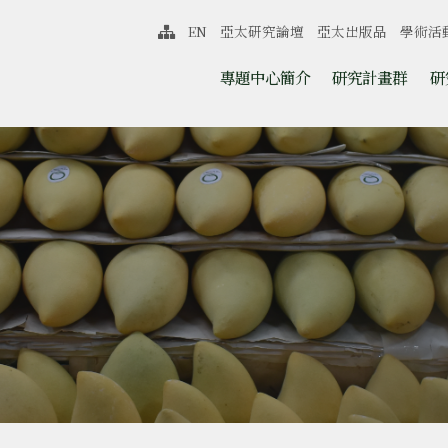
中心
EN
亞太研究論壇
亞太出版品
學術活
網站導覽
跳至中央區塊/Main Content
:::
專題中心簡介
研究計畫群
研