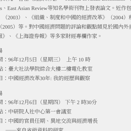
、
等知名學術刊物上發表論文。近作
s
East Asian Review
》（
）、《組織、制度和中國的經濟改革》（
）
2003
2004
（
）等。對中國經濟問題的評論和觀點頻見於國內外
2005
報》、《上海證券報》等多家財經專欄作家。
場
間：
年
月
日（星期三）
上午
時
96
12
5
10
點：臺大社法學院綜合大樓二樓電化教室
目：中國經濟改革
年
我的經歷與觀察
30
:
場
間：
年
月
日（星期四）
下午
時
分
96
12
6
2
30
點：中研院人社中心第一會議室
目：中國的官員任期、異地交流與經濟增長
──來自省級資料的研究