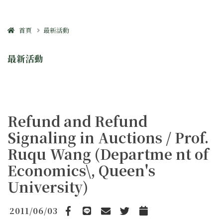
首頁
最新活動
最新活動
Refund and Refund
Signaling in Auctions / Prof.
Ruqu Wang (Departme nt of
Economics\, Queen's
University)
2011/06/03
Facebook
line
email
Twitter
Add to Calendar