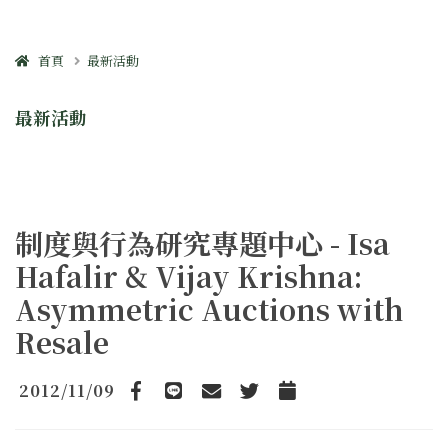
首頁
最新活動
最新活動
制度與行為研究專題中心 - Isa
Hafalir & Vijay Krishna:
Asymmetric Auctions with
Resale
2012/11/09
Facebook
line
email
Twitter
Add to Calendar