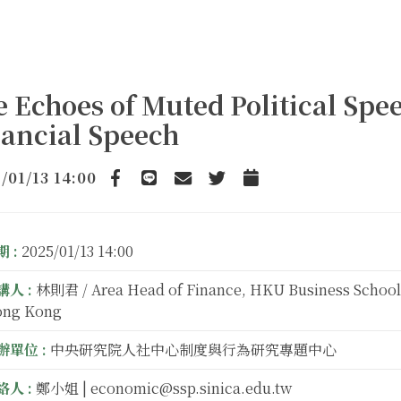
 Echoes of Muted Political Spe
nancial Speech
/01/13 14:00
Facebook
line
email
Twitter
Add to Calendar
 :
2025/01/13 14:00
講人 :
林則君 / Area Head of Finance, HKU Business School,
ng Kong
辦單位 :
中央研究院人社中心制度與行為研究專題中心
絡人 :
鄭小姐 | economic@ssp.sinica.edu.tw