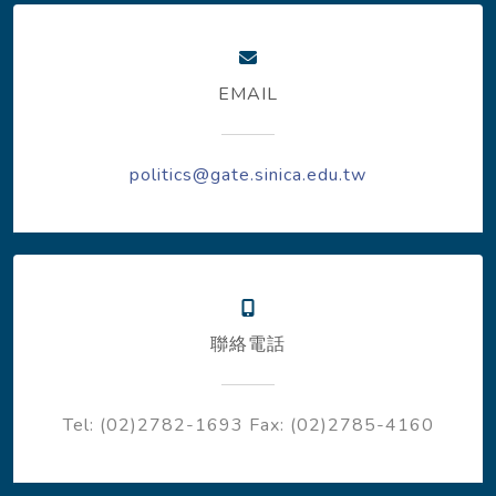
EMAIL
politics@gate.sinica.edu.tw
聯絡電話
Tel: (02)2782-1693
Fax: (02)2785-4160