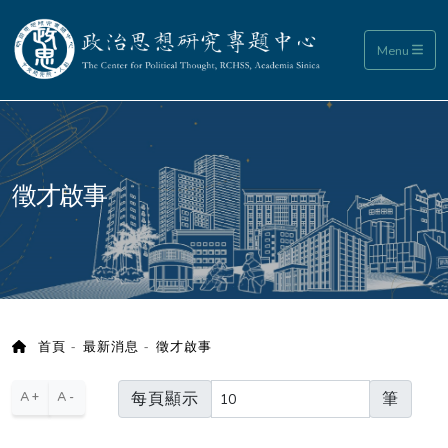
政治思想研究專題中心
Menu
:::
徵才啟事
首頁
最新消息
徵才啟事
每頁顯示
筆
A+
A-