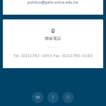
politics@gate.sinica.edu.tw
聯絡電話
Tel: (02)2782-1693
Fax: (02)2785-4160
youtube
facebook
instagram