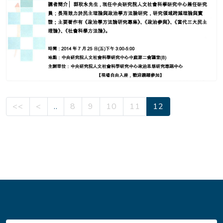
<<
<
..
8
9
10
11
12