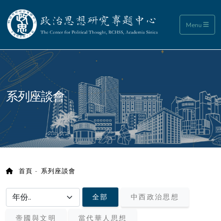
政治思想研究專題中心
Menu
:::
系列座談會
首頁
系列座談會
選擇年份/choose year
全部
中西政治思想
帝國與文明
當代華人思想