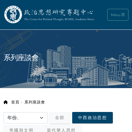
政治思想研究專題中心
Menu
:::
系列座談會
首頁
系列座談會
選擇年份/choose year
全部
中西政治思想
帝國與文明
當代華人思想