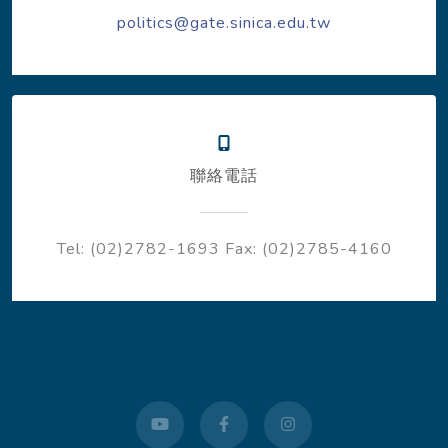
politics@gate.sinica.edu.tw
聯絡電話
Tel: (02)2782-1693
Fax: (02)2785-4160
youtube
facebook
instagram