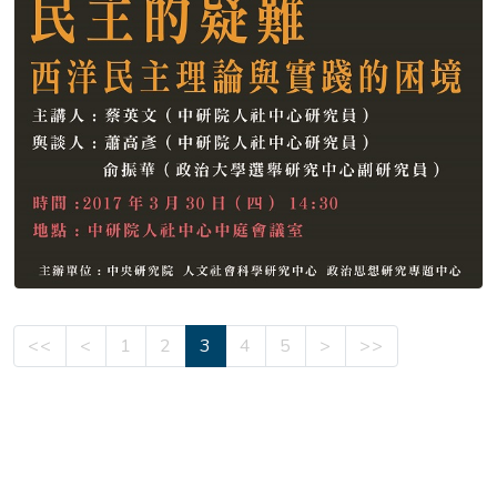
<<
<
1
2
3
4
5
>
>>