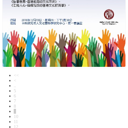
<<
<
..
5
6
7
8
9
10
11
12