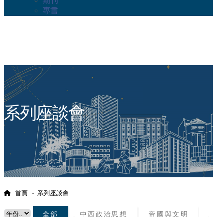
期刊
專書
:::
系列座談會
首頁
系列座談會
選擇年份/choose year
全部
中西政治思想
帝國與文明