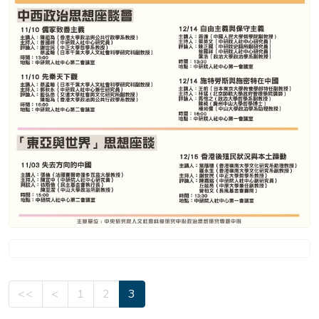
<<
<
1
2
3