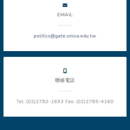
EMAIL
politics@gate.sinica.edu.tw
聯絡電話
Tel: (02)2782-1693
Fax: (02)2785-4160