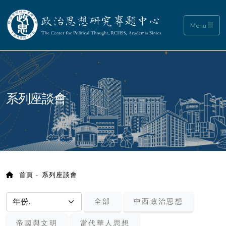
政治思想研究專題中心
Menu
:::
系列座談會
首頁
系列座談會
選擇年份/choose year
全部
中西政治思想
帝國與文明
當代華人思想