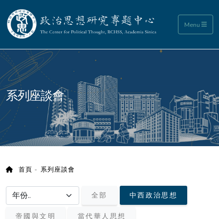
政治思想研究專題中心
Menu
:::
系列座談會
首頁
系列座談會
選擇年份/choose year
全部
中西政治思想
帝國與文明
當代華人思想