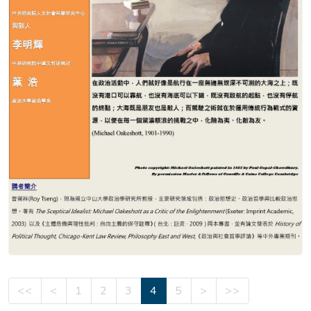
<<
<
1
2
3
4
5
>
>>