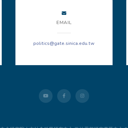
EMAIL
politics@gate.sinica.edu.tw
youtube
facebook
instagram