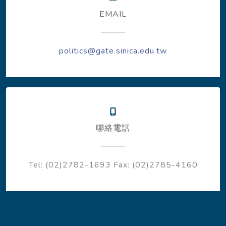
EMAIL
politics@gate.sinica.edu.tw
聯絡電話
Tel: (02)2782-1693
Fax: (02)2785-4160