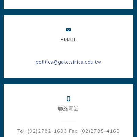
EMAIL
politics@gate.sinica.edu.tw
聯絡電話
Tel: (02)2782-1693
Fax: (02)2785-4160