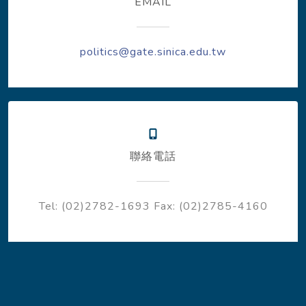
EMAIL
politics@gate.sinica.edu.tw
聯絡電話
Tel: (02)2782-1693
Fax: (02)2785-4160