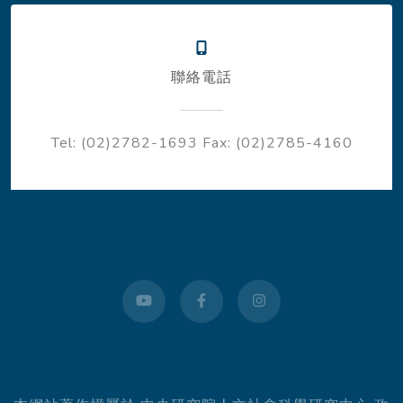
聯絡電話
Tel: (02)2782-1693
Fax: (02)2785-4160
youtube
facebook
instagram