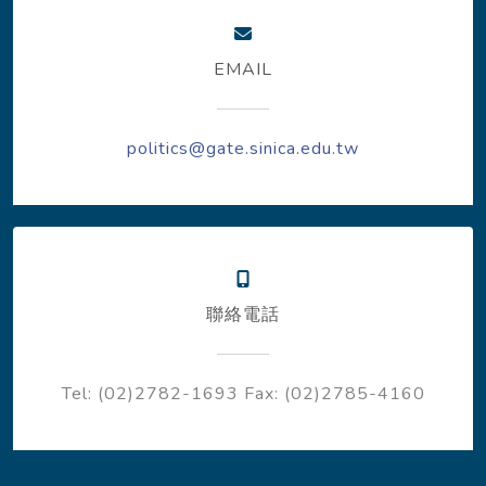
EMAIL
politics@gate.sinica.edu.tw
聯絡電話
Tel: (02)2782-1693
Fax: (02)2785-4160