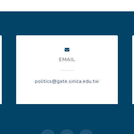
EMAIL
politics@gate.sinica.edu.tw