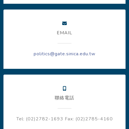
EMAIL
politics@gate.sinica.edu.tw
聯絡電話
Tel: (02)2782-1693
Fax: (02)2785-4160