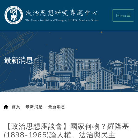
政治思想研究專題中心
Menu
:::
最新消息
首頁
最新消息
最新消息
【政治思想座談會】國家何物？羅隆基
(1898-1965)論人權、法治與民主