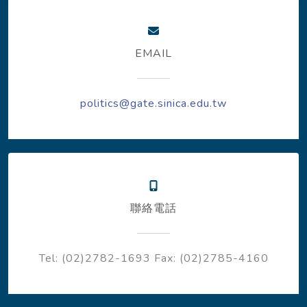
EMAIL
politics@gate.sinica.edu.tw
聯絡電話
Tel: (02)2782-1693
Fax: (02)2785-4160