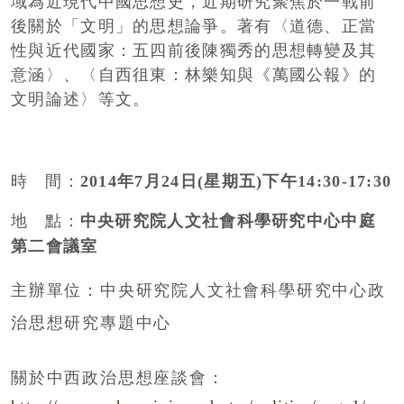
域為近現代中國思想史，近期研究聚焦於一戰前
後關於「文明」的思想論爭。著有〈道德、正當
性與近代國家：五四前後陳獨秀的思想轉變及其
意涵〉、〈自西徂東：林樂知與《萬國公報》的
文明論述〉等文。
時
間：
2014
年
7
月
24
日
(
星期五
)下
午
14:30-17:30
地
點：
中央研究院人文社會科學研究中心中庭
第二會議室
主辦單位：中央研究院人文社會科學研究中心政
治思想研究專題中心
關於中西政治思想座談會：