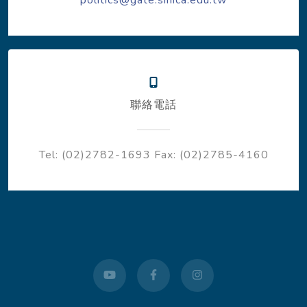
politics@gate.sinica.edu.tw
聯絡電話
Tel: (02)2782-1693
Fax: (02)2785-4160
youtube
facebook
instagram