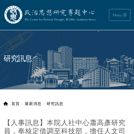
政治思想研究專題中心
Menu
:::
研究訊息
首頁
最新消息
研究訊息
【人事訊息】本院人社中心蕭高彥研究
員，奉核定借調至科技部，擔任人文司