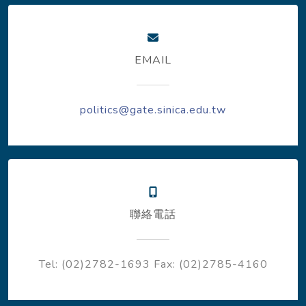
EMAIL
politics@gate.sinica.edu.tw
聯絡電話
Tel: (02)2782-1693
Fax: (02)2785-4160