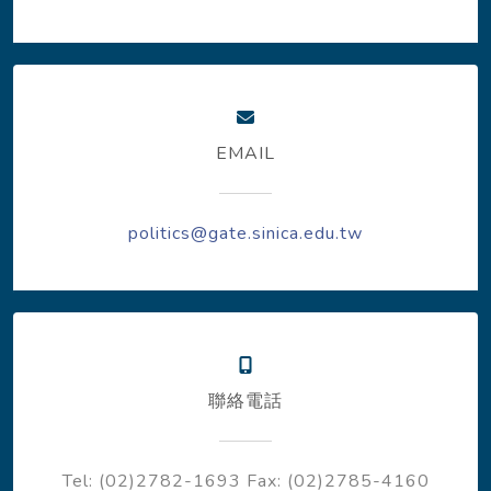
EMAIL
politics@gate.sinica.edu.tw
聯絡電話
Tel: (02)2782-1693
Fax: (02)2785-4160