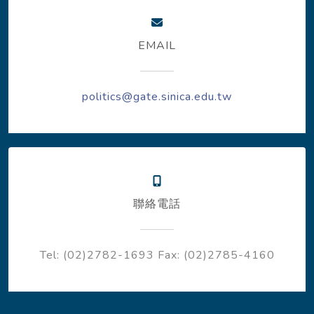
EMAIL
politics@gate.sinica.edu.tw
聯絡電話
Tel: (02)2782-1693
Fax: (02)2785-4160