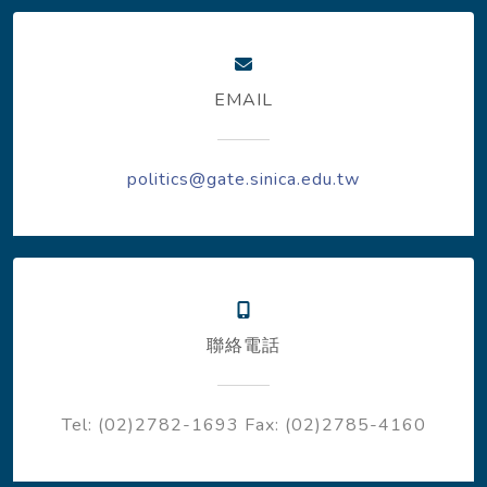
EMAIL
politics@gate.sinica.edu.tw
聯絡電話
Tel: (02)2782-1693
Fax: (02)2785-4160