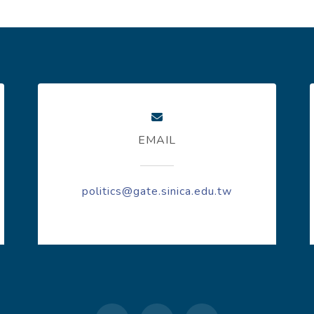
EMAIL
politics@gate.sinica.edu.tw