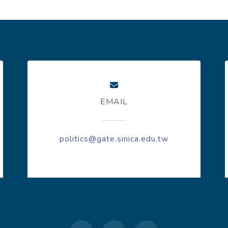
EMAIL
politics@gate.sinica.edu.tw