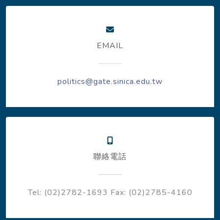
EMAIL
politics@gate.sinica.edu.tw
聯絡電話
Tel: (02)2782-1693
Fax: (02)2785-4160