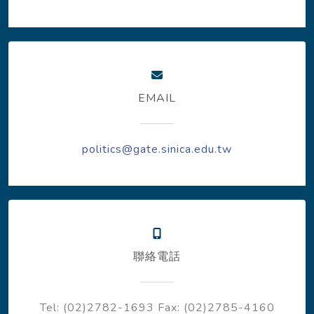
EMAIL
politics@gate.sinica.edu.tw
聯絡電話
Tel: (02)2782-1693
Fax: (02)2785-4160