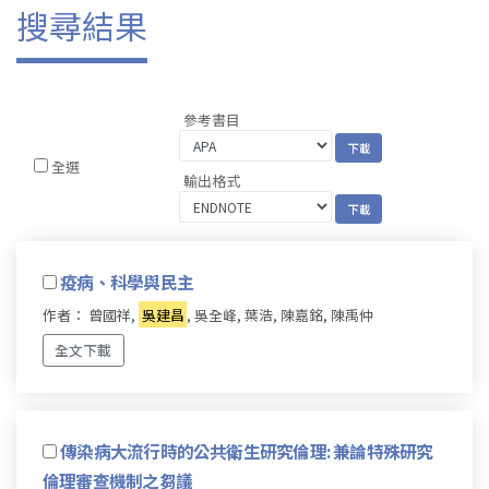
搜尋結果
參考書目
全選
輸出格式
疫病、科學與民主
作者： 曾國祥,
吳建昌
, 吳全峰, 葉浩, 陳嘉銘, 陳禹仲
全文下載
傳染病大流行時的公共衛生研究倫理: 兼論特殊研究
倫理審查機制之芻議