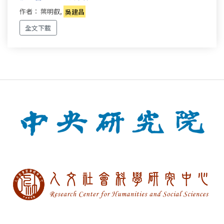
作者： 葉明叡,
吳建昌
全文下載