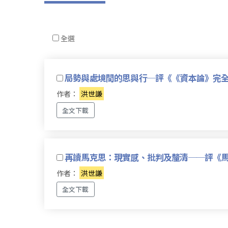
全選
局勢與處境間的思與行─評《《資本論》完
作者：
洪世謙
全文下載
再讀馬克思：現實感、批判及釐清──評《
作者：
洪世謙
全文下載