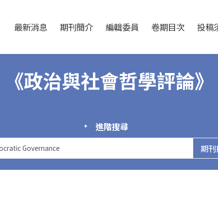
跳至中央區塊/Main Content
:::
最新消息
期刊簡介
編輯委員
卷期目次
投稿須
《政治與社會哲學評論》
進階搜尋