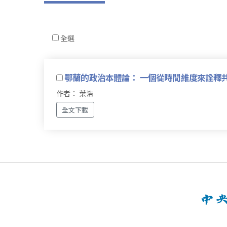
全選
鄂蘭的政治本體論： 一個從時間維度來詮釋
作者： 葉浩
全文下載