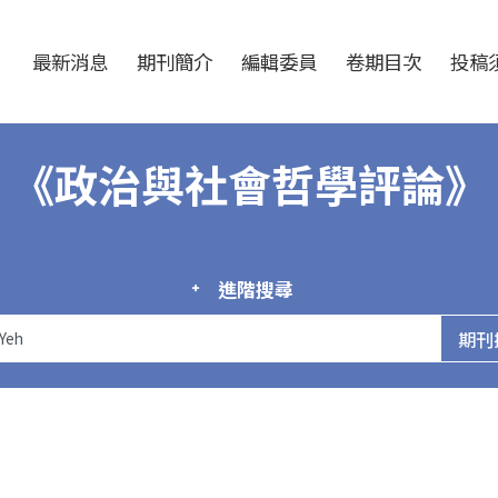
跳至中央區塊/Main Content
:::
最新消息
期刊簡介
編輯委員
卷期目次
投稿須
《政治與社會哲學評論》
進階搜尋