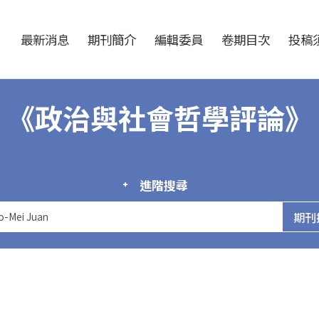
跳至中央區塊/Main Content
:::
最新消息
期刊簡介
編輯委員
卷期目次
投稿須
《政治與社會哲學評論》
進階搜尋