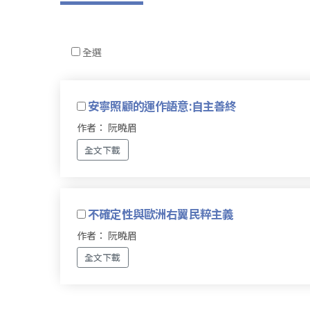
全選
安寧照顧的運作語意:自主善終
作者： 阮曉眉
全文下載
不確定性與歐洲右翼民粹主義
作者： 阮曉眉
全文下載