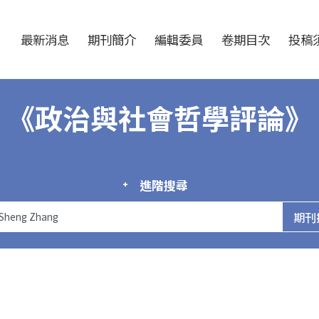
跳至中央區塊/Main Content
:::
最新消息
期刊簡介
編輯委員
卷期目次
投稿須
《政治與社會哲學評論》
進階搜尋