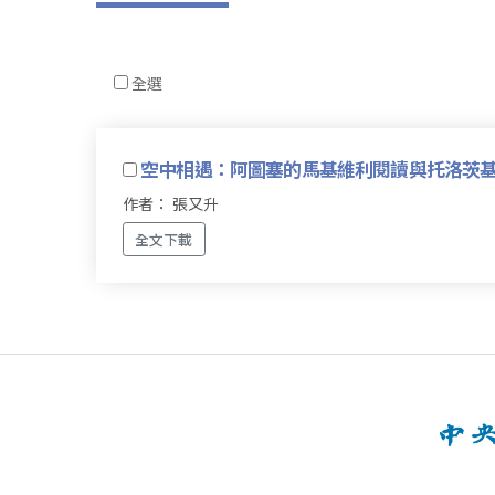
全選
空中相遇：阿圖塞的馬基維利閱讀與托洛茨
作者： 張又升
全文下載