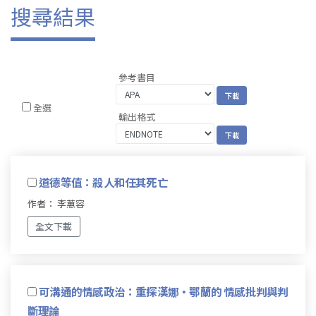
搜尋結果
參考書目
全選
輸出格式
道德等值：殺人和任其死亡
作者： 李蕙容
全文下載
可溝通的情感政治：重探漢娜‧鄂蘭的 情感批判與判
斷理論