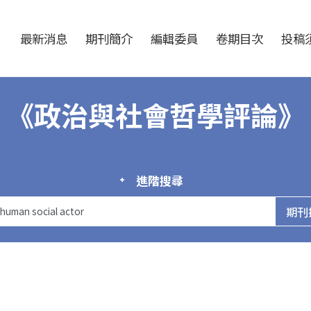
跳至中央區塊/Main Content
:::
最新消息
期刊簡介
編輯委員
卷期目次
投稿須
《政治與社會哲學評論》
進階搜尋