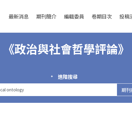
跳至中央區塊/Main Content
:::
最新消息
期刊簡介
編輯委員
卷期目次
投稿須
《政治與社會哲學評論》
進階搜尋