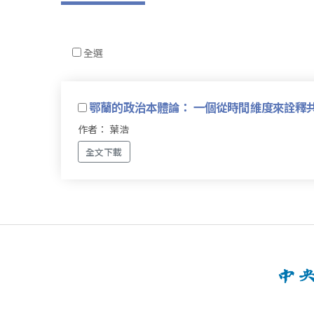
全選
鄂蘭的政治本體論： 一個從時間維度來詮釋
作者： 葉浩
全文下載