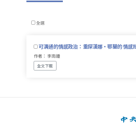
全選
可溝通的情感政治：重探漢娜‧鄂蘭的 情感
作者： 李雨鍾
全文下載