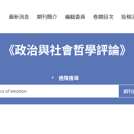
跳至中央區塊/Main Content
:::
最新消息
期刊簡介
編輯委員
卷期目次
投稿須
《政治與社會哲學評論》
進階搜尋