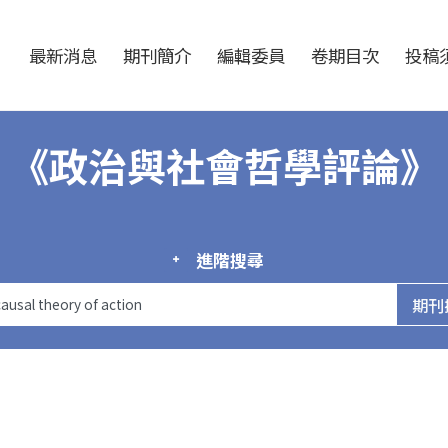
跳至中央區塊/Main Content
:::
最新消息
期刊簡介
編輯委員
卷期目次
投稿須
《政治與社會哲學評論》
進階搜尋