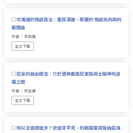
可溝通的情感政治：重探漢娜‧鄂蘭的 情感批判與判
斷理論
作者： 李雨鍾
全文下載
尼采的自由概念：介於酒神戴奧尼索斯與太陽神阿波
羅之間
作者： 何宜謙
全文下載
何以言道德進步？史迪芬平克、約翰葛雷與強納森海