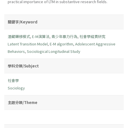
practical importance of LTM in substantive research fields.
關鍵字/Keyword
潛藏轉移模式
,
E-M演算法
,
青少年暴力行為
,
社會學縱貫研究
Latent Transition Model
,
E-M algorithm
,
Adolescent Aggressive
Behaviors
,
Sociological Longitudinal Study
學科分類/Subject
社會學
Sociology
主題分類/Theme