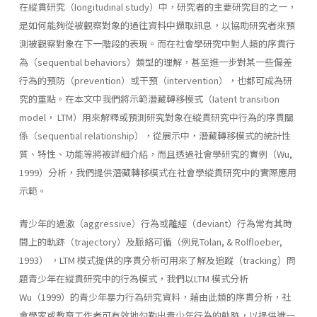
在縱貫研究（Iongitudinal study）中，研究者的主要研究目的之一，
是如何能夠從被觀察對象的過往資料中擷取訊息，以協助研究者來預
測被觀察對象在下一階段的表現。而在社會學研究中對人類的序貫行
為（sequential behaviors）類型的理解，甚至進一步對某一些偏差
行為的預防（prevention）或干預（intervention），也都可成為研
究的重點。在本文中我們將示範潛藏轉移模式（Iatent transition
model， LTM）用來解釋或預測研究對象在縱貫研究中行為的序貫關
係（sequential relationship），從展示中，潛藏轉移模式的統計性
質、特性、功能等將被詳細介紹，而且透過社會學研究的實例（Wu,
1999）分析，我們提供潛藏轉移模式在社會學縱貫研究中的實際應用
示範。
青少年的過激（aggressive）行為或離經（deviant）行為常有其時
間上的軌跡（trajectory）及脈絡可循（例見Tolan, & Rolfloeber,
1993） ，LTM 模式提供的序貫分析可用來了解及追蹤（tracking）問
題青少年在縱貫研究中的行為模式，我們以LTM 模式分析
Wu（1999）的青少年暴力行為研究資料，藉由此類的序貫分析，社
會學家或教育工作者可有效地勾勒出青少年行為的軌跡，以提供進一