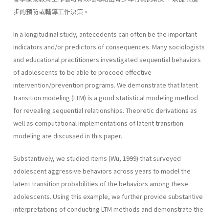
步的預防或輔導工作決策。
In a longitudinal study, antecedents can often be the important
indicators and/or predictors of consequences. Many sociologists
and educational practitioners investigated sequential behaviors
of adolescents to be able to proceed effective
intervention/prevention programs. We demonstrate that latent
transition modeling (LTM) is a good statistical modeling method
for revealing sequential relationships. Theoretic derivations as
well as computational implementations of latent transition
modeling are discussed in this paper.
Substantively, we studied items (Wu, 1999) that surveyed
adolescent aggressive behaviors across years to model the
latent transition probabilities of the behaviors among these
adolescents. Using this example, we further provide substantive
interpretations of conducting LTM methods and demonstrate the