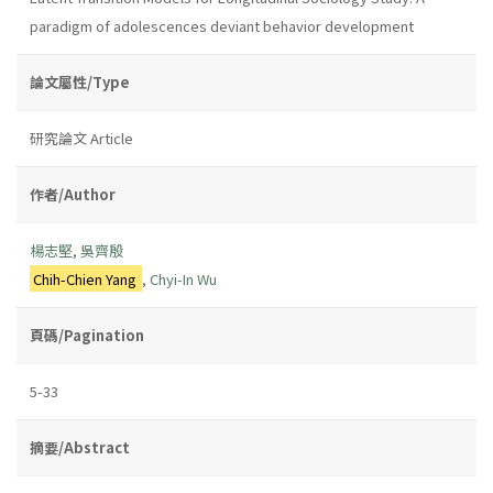
paradigm of adolescences deviant behavior development
論文屬性/Type
研究論文 Article
作者/Author
楊志堅
,
吳齊殷
Chih-Chien Yang
,
Chyi-In Wu
頁碼/Pagination
5-33
摘要/Abstract