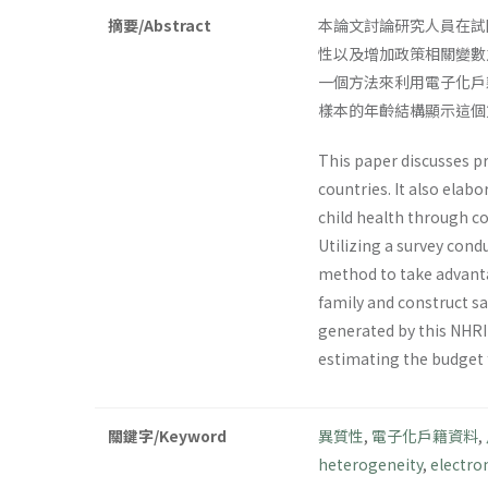
摘要/Abstract
本論文討論研究人員在試
性以及增加政策相關變數
一個方法來利用電子化戶
樣本的年齡結構顯示這個
This paper discusses pr
countries. It also elab
child health through co
Utilizing a survey cond
method to take advanta
family and construct s
generated by this NHRI 
estimating the budget f
關鍵字/Keyword
異質性
,
電子化戶籍資料
,
heterogeneity
,
electro