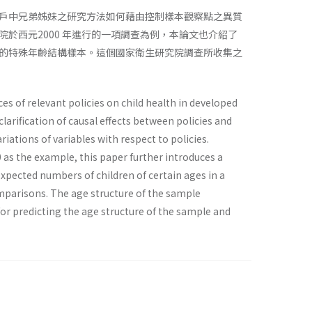
戶中兄弟姊妹之研究方法如何藉由控制樣本觀察點之異質
於西元2000 年進行的一項調查為例，本論文也介紹了
的特殊年齡結構樣本。這個國家衛生研究院調查所收集之
s of relevant policies on child health in developed
larification of causal effects between policies and
ations of variables with respect to policies.
0 as the example, this paper further introduces a
pected numbers of children of certain ages in a
mparisons. The age structure of the sample
for predicting the age structure of the sample and