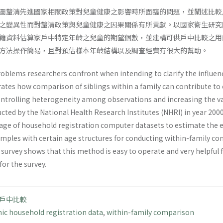
圖釐清先進國家相關政策對兒童健康之影響時所面臨的問題，並闡述比較
之變異性而對釐清政策與兒童健康之因果關係有所貢獻。以國家衛生研究院
籍資料估算家戶中特定年齡之兒童的期望個數，並建構可供戶中比較之用
方法操作簡易，且對預估樣本年齡結構以及調查經費有很大的幫助。
oblems researchers confront when intending to clarify the influence
orates how comparison of siblings within a family can contribute to c
ntrolling heterogeneity among observations and increasing the vari
ucted by the National Health Research Institutes (NHRI) in year 200
ge of household registration computer datasets to estimate the ex
amples with certain age structures for conducting within-family co
survey shows that this method is easy to operate and very helpful 
or the survey.
戶中比較
nic household registration data
,
within-family comparison