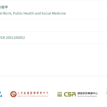
會醫學
al Work
,
Public Health and Social Medicine
4/SR.2001100002