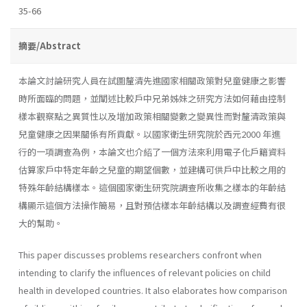
35-66
摘要/Abstract
本論文討論研究人員在試圖釐清先進國家相關政策對兒童健康之影響
時所面臨的問題，並闡述比較戶中兄弟姊妹之研究方法如何藉由控制
樣本觀察點之異質性以及增加政策相關變數之變異性而對釐清政策與
兒童健康之因果關係有所貢獻。以國家衛生研究院於西元2000 年進
行的一項調查為例，本論文也介紹了一個方法來利用電子化戶籍資料
估算家戶中特定年齡之兒童的期望個數，並建構可供戶中比較之用的
特殊年齡結構樣本。這個國家衛生研究院調查所收集之樣本的年齡結
構顯示這個方法操作簡易，且對預估樣本年齡結構以及調查經費有很
大的幫助。
This paper discusses problems researchers confront when
intending to clarify the influences of relevant policies on child
health in developed countries. It also elaborates how comparison