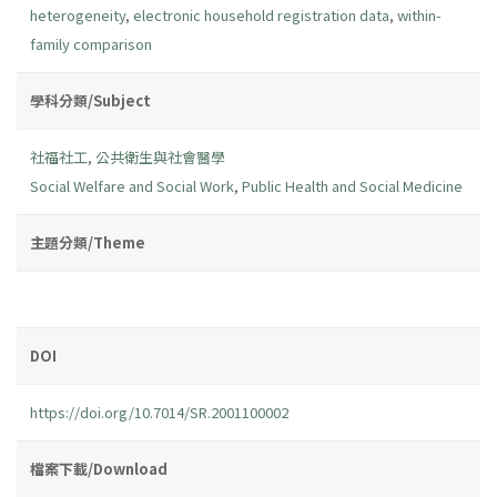
heterogeneity
,
electronic household registration data
,
within-
family comparison
學科分類/Subject
社福社工
,
公共衛生與社會醫學
Social Welfare and Social Work
,
Public Health and Social Medicine
主題分類/Theme
DOI
https://doi.org/10.7014/SR.2001100002
檔案下載/Download