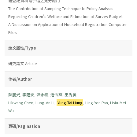
籍登記資料電子檔之充分應用
The Contribution of Sampling Technique to Policy Analysis
Regarding Children's Welfare and Estimation of Survey Budget --
A Discussion on Application of Household Registration Computer
Files
論文屬性/Type
研究論文 Article
作者/Author
陳麗光
,
李隆安
,
洪永泰
,
潘怜燕
,
巫秀美
Likwang Chen
,
Lung-An Li
,
Yung-Tai Hung
,
Ling-Yen Pan
,
Hsiu-Mei
Wu
頁碼/Pagination