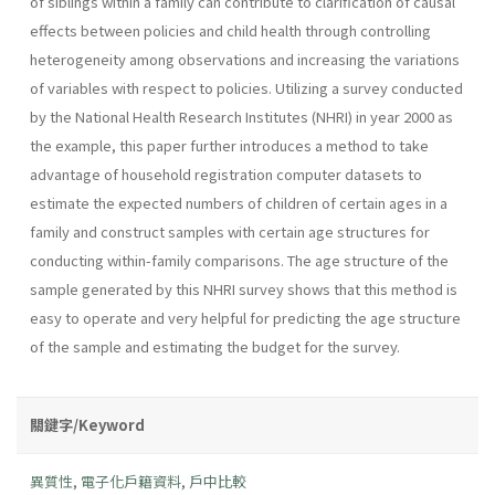
of siblings within a family can contribute to clarification of causal
effects between policies and child health through controlling
heterogeneity among observations and increasing the variations
of variables with respect to policies. Utilizing a survey conducted
by the National Health Research Institutes (NHRI) in year 2000 as
the example, this paper further introduces a method to take
advantage of household registration computer datasets to
estimate the expected numbers of children of certain ages in a
family and construct samples with certain age structures for
conducting within-family comparisons. The age structure of the
sample generated by this NHRI survey shows that this method is
easy to operate and very helpful for predicting the age structure
of the sample and estimating the budget for the survey.
關鍵字/Keyword
異質性
,
電子化戶籍資料
,
戶中比較