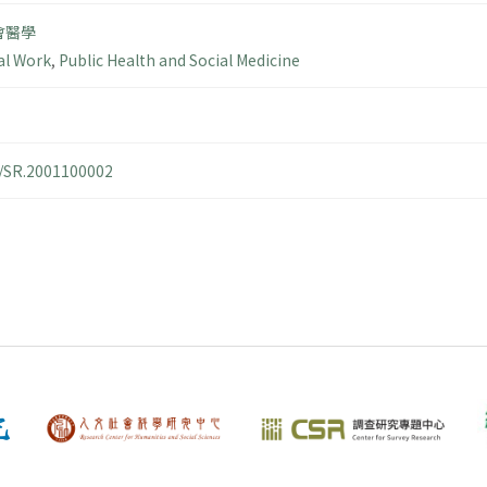
會醫學
al Work
,
Public Health and Social Medicine
4/SR.2001100002