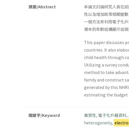
摘要/Abstract
本論文討論研究人員在試
性以及增加政策相關變數
一個方法來利用電子化戶
樣本的年齡結構顯示這個
This paper discusses pr
countries. It also elab
child health through co
Utilizing a survey cond
method to take advanta
family and construct s
generated by this NHRI 
estimating the budget f
關鍵字/Keyword
異質性
,
電子化戶籍資料
,
heterogeneity
,
electro