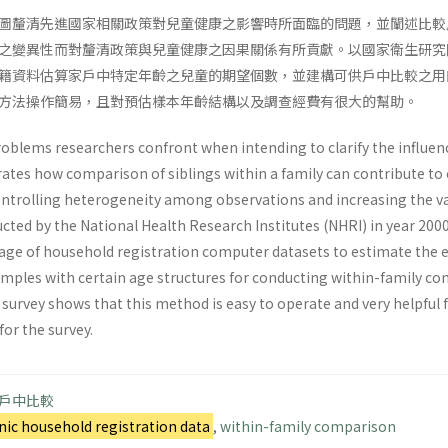
圖釐清先進國家相關政策對兒童健康之影響時所面臨的問題，並闡述比較
之變異性而對釐清政策與兒童健康之因果關係有所貢獻。以國家衛生研究院
籍資料估算家戶中特定年齡之兒童的期望個數，並建構可供戶中比較之用
方法操作簡易，且對預估樣本年齡結構以及調查經費有很大的幫助。
oblems researchers confront when intending to clarify the influence
orates how comparison of siblings within a family can contribute to c
ntrolling heterogeneity among observations and increasing the vari
ucted by the National Health Research Institutes (NHRI) in year 200
ge of household registration computer datasets to estimate the ex
amples with certain age structures for conducting within-family co
survey shows that this method is easy to operate and very helpful 
or the survey.
戶中比較
nic household registration data
,
within-family comparison