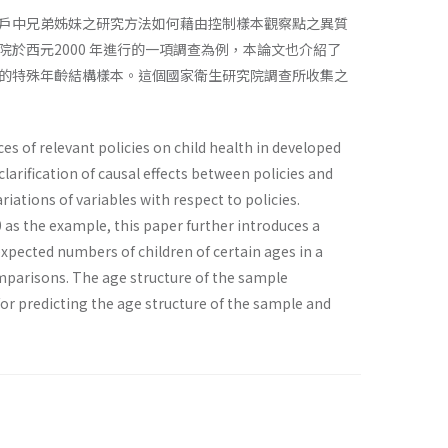
戶中兄弟姊妹之研究方法如何藉由控制樣本觀察點之異質
於西元2000 年進行的一項調查為例，本論文也介紹了
的特殊年齡結構樣本。這個國家衛生研究院調查所收集之
s of relevant policies on child health in developed
larification of causal effects between policies and
ations of variables with respect to policies.
0 as the example, this paper further introduces a
pected numbers of children of certain ages in a
mparisons. The age structure of the sample
for predicting the age structure of the sample and