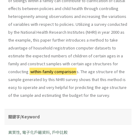
of siblings within a family can contribute to clarification of causal
effects between policies and child health through controlling
heterogeneity among observations and increasing the variations
of variables with respect to policies. Utilizing a survey conducted
by the National Health Research Institutes (NHRI) in year 2000 as
the example, this paper further introduces a method to take
advantage of household registration computer datasets to
estimate the expected numbers of children of certain ages in a
family and construct samples with certain age structures for
conducting
within-family comparison
s. The age structure of the
sample generated by this NHRI survey shows that this method is
easy to operate and very helpful for predicting the age structure
of the sample and estimating the budget for the survey.
關鍵字/Keyword
異質性
,
電子化戶籍資料
,
戶中比較