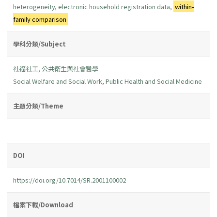
heterogeneity
,
electronic household registration data
,
within-
family comparison
學科分類/Subject
社福社工
,
公共衛生與社會醫學
Social Welfare and Social Work
,
Public Health and Social Medicine
主題分類/Theme
DOI
https://doi.org/10.7014/SR.2001100002
檔案下載/Download