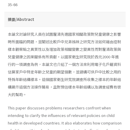
35-66
摘要/Abstract
本論文討論研究人員在試圖釐清先進國家相關政策對兒童健康之影響
時所面臨的問題，並闡述比較戶中兄弟姊妹之研究方法如何藉由控制
樣本觀察點之異質性以及增加政策相關變數之變異性而對釐清政策與
兒童健康之因果關係有所貢獻。以國家衛生研究院於西元2000 年進
行的一項調查為例，本論文也介紹了一個方法來利用電子化戶籍資料
估算家戶中特定年齡之兒童的期望個數，並建構可供戶中比較之用的
特殊年齡結構樣本。這個國家衛生研究院調查所收集之樣本的年齡結
構顯示這個方法操作簡易，且對預估樣本年齡結構以及調查經費有很
大的幫助。
This paper discusses problems researchers confront when
intending to clarify the influences of relevant policies on child
health in developed countries. It also elaborates how comparison