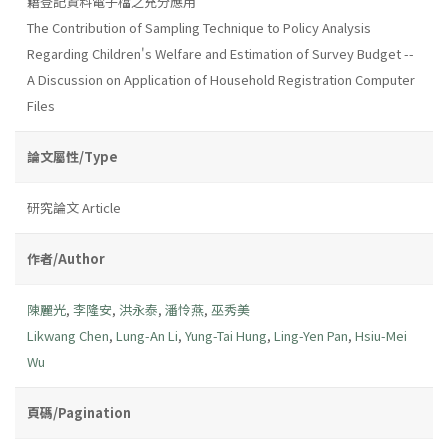
籍登記資料電子檔之充分應用
The Contribution of Sampling Technique to Policy Analysis
Regarding Children's Welfare and Estimation of Survey Budget --
A Discussion on Application of Household Registration Computer
Files
論文屬性/Type
研究論文 Article
作者/Author
陳麗光
,
李隆安
,
洪永泰
,
潘怜燕
,
巫秀美
Likwang Chen
,
Lung-An Li
,
Yung-Tai Hung
,
Ling-Yen Pan
,
Hsiu-Mei
Wu
頁碼/Pagination