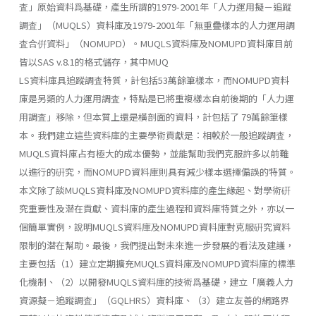
査」原始資料爲基礎，產生所謂的1979-2001年「人力運用擬－追蹤
調査」（MUQLS）資料庫及1979-2001年「無重疊樣本的人力運用調
査合倂資料」（NOMUPD）。MUQLS資料庫及NOMUPD資料庫目前
皆以SAS v.8.1的格式儲存，其中MUQ
LS資料庫具追蹤調査特質，計包括53萬餘筆樣本，而NOMUPD資料
庫是另類的人力運用調査，特點是已將重複樣本自前後期的「人力運
用調査」移除，但本質上還是橫剖面的資料，計包括了 79萬餘筆樣
本。我們建立這些資料庫的主要學術貢獻是：相較於一般追蹤調査，
MUQLS資料庫占有極大的成本優勢，並能幫助我們克服許多以前難
以進行的硏究，而NOMUPD資料庫則具有減少樣本選擇偏誤的特質。
本文除了談MUQLS資料庫及NOMUPD資料庫的產生緣起、對學術硏
究重要性及潜在貢獻、資料庫的產生過程和資料庫特質之外，亦以一
個簡單實例，說明MUQLS資料庫及NOMUPD資料庫對克服硏究資料
限制的潜在幫助。最後，我們提出對未來進一步發展的看法及建議，
主要包括（1）建立定期擴充MUQLS資料庫及NOMUPD資料庫的標準
化機制、（2）以開發MUQLS資料庫的技術爲基礎，建立「廣義人力
資源擬－追蹤調査」（GQLHRS）資料庫、（3）建立友善的網路界