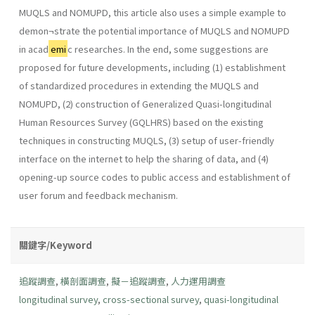
MUQLS and NOMUPD, this article also uses a simple example to
demon¬strate the potential importance of MUQLS and NOMUPD
in acad
emi
c researches. In the end, some suggestions are
proposed for future developments, including (1) establishment
of standardized procedures in extending the MUQLS and
NOMUPD, (2) construction of Generalized Quasi-longitudinal
Human Resources Survey (GQLHRS) based on the existing
techniques in constructing MUQLS, (3) setup of user-friendly
interface on the internet to help the sharing of data, and (4)
opening-up source codes to public access and establishment of
user forum and feedback mechanism.
關鍵字/Keyword
追蹤調查
,
橫剖面調查
,
擬－追蹤調查
,
人力運用調查
longitudinal survey
,
cross-sectional survey
,
quasi-longitudinal