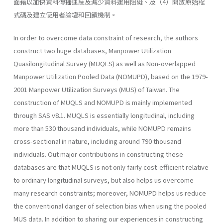
面藉以加快資料傳播速度及減少資料運用阻礙、及（4）開放原始程
式碼及建立使用者論壇和回饋機制。
In order to overcome data constraint of research, the authors
construct two huge databases, Manpower Utilization
Quasilongitudinal Survey (MUQLS) as well as Non-overlapped
Manpower Utilization Pooled Data (NOMUPD), based on the 1979-
2001 Manpower Utilization Surveys (MUS) of Taiwan. The
construction of MUQLS and NOMUPD is mainly implemented
through SAS v8.1. MUQLS is essentially longitudinal, including
more than 530 thousand individuals, while NOMUPD remains
cross-sectional in nature, including around 790 thousand
individuals. Out major contributions in constructing these
databases are that MUQLS is not only fairly cost-efficient relative
to ordinary longitudinal surveys, but also helps us overcome
many research constraints; moreover, NOMUPD helps us reduce
the conventional danger of selection bias when using the pooled
MUS data. In addition to sharing our experiences in constructing