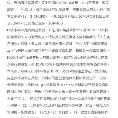
査」原始資料爲基礎，產生所謂的1979-2001年「人力運用擬－追蹤
調査」（MUQLS）資料庫及1979-2001年「無重疊樣本的人力運用調
査合倂資料」（NOMUPD）。MUQLS資料庫及NOMUPD資料庫目前
皆以SAS v.8.1的格式儲存，其中MUQ
LS資料庫具追蹤調査特質，計包括53萬餘筆樣本，而NOMUPD資料
庫是另類的人力運用調査，特點是已將重複樣本自前後期的「人力運
用調査」移除，但本質上還是橫剖面的資料，計包括了 79萬餘筆樣
本。我們建立這些資料庫的主要學術貢獻是：相較於一般追蹤調査，
MUQLS資料庫占有極大的成本優勢，並能幫助我們克服許多以前難
以進行的硏究，而NOMUPD資料庫則具有減少樣本選擇偏誤的特質。
本文除了談MUQLS資料庫及NOMUPD資料庫的產生緣起、對學術硏
究重要性及潜在貢獻、資料庫的產生過程和資料庫特質之外，亦以一
個簡單實例，說明MUQLS資料庫及NOMUPD資料庫對克服硏究資料
限制的潜在幫助。最後，我們提出對未來進一步發展的看法及建議，
主要包括（1）建立定期擴充MUQLS資料庫及NOMUPD資料庫的標準
化機制、（2）以開發MUQLS資料庫的技術爲基礎，建立「廣義人力
資源擬－追蹤調査」（GQLHRS）資料庫、（3）建立友善的網路界