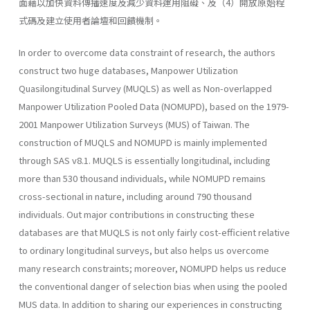
面藉以加快資料傳播速度及減少資料運用阻礙、及（4）開放原始程
式碼及建立使用者論壇和回饋機制。
In order to overcome data constraint of research, the authors
construct two huge databases, Manpower Utilization
Quasilongitudinal Survey (MUQLS) as well as Non-overlapped
Manpower Utilization Pooled Data (NOMUPD), based on the 1979-
2001 Manpower Utilization Surveys (MUS) of Taiwan. The
construction of MUQLS and NOMUPD is mainly implemented
through SAS v8.1. MUQLS is essentially longitudinal, including
more than 530 thousand individuals, while NOMUPD remains
cross-sectional in nature, including around 790 thousand
individuals. Out major contributions in constructing these
databases are that MUQLS is not only fairly cost-efficient relative
to ordinary longitudinal surveys, but also helps us overcome
many research constraints; moreover, NOMUPD helps us reduce
the conventional danger of selection bias when using the pooled
MUS data. In addition to sharing our experiences in constructing