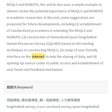
MUQLS and NOMUPD, this article also uses a simple example to
demon¬strate the potential importance of MUQLS and NOMUPD
in academic researches. In the end, some suggestions are
proposed for future developments, including (1) establishment
of standardized procedures in extending the MUQLS and
NOMUPD, (2) construction of Generalized Quasi-longitudinal
Human Resources Survey (GQLHRS) based on the existing
techniques in constructing MUQLS, (3) setup of user-friendly
interface on the
internet
to help the sharing of data, and (4)
opening-up source codes to public access and establishment of
user forum and feedback mechanism.
關鍵字/Keyword
追蹤調查
,
橫剖面調查
,
擬－追蹤調查
,
人力運用調查
longitudinal survey
,
cross-sectional survey
,
quasi-longitudinal