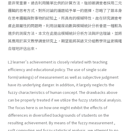
是非常重要。過去利用簡單比例的計算方法，強迫被調查者採用二元
邏輯的思考方式，對所討論的議題給予單一的選擇，忽略了了類本身
在思考邏輯與對事物的認知上，所具有的模糊特性。故在研究調查考
慮此類屬性的問題時，利用隷屬度函數與模糊統計分析會是一種較為
進步的測度方法。本文在此提出模糊統計分析方法與評估理論，並將
其應用於英文教學調查研究上，期望能將英語文分組教學效益更精確
合理地評估出來。
L2 learner's achievement is closely related with teaching
efficiency and educational policy. The use of single scale
form(rankings) of measurement as well as subjective judgment
have its underlying danger. In addition, it largely neglects the
fuzzy characteristics of human concept. The drawbacks above
can be properly treated if we utilize the fuzzy statistical analysis.
The focus here is on how one might exhibit the effects of
differences in diversified backgrounds of students on the
resulting achievement. By means of the fuzzy measurement ,
soft computing and fuzzy statistical analysis, we attempt to go