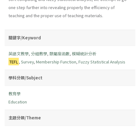
one step further into revealing properly the efficiency of
teaching and the proper use of teaching materials.
關鍵字/Keyword
英語文教學
,
分組教學
,
隸屬度函數
,
模糊統計分析
TEFL
,
Survey
,
Membership Function
,
Fuzzy Statistical Analysis
學科分類/Subject
教育學
Education
主題分類/Theme