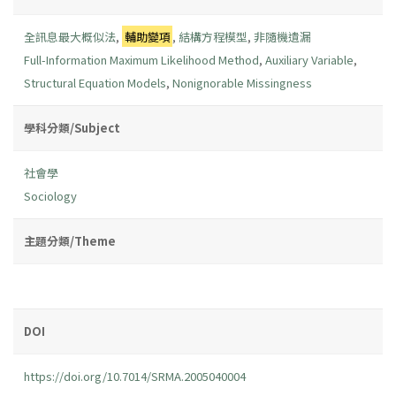
全訊息最大概似法
,
輔助變項
,
結構方程模型
,
非隨機遺漏
Full-Information Maximum Likelihood Method
,
Auxiliary Variable
,
Structural Equation Models
,
Nonignorable Missingness
學科分類/Subject
社會學
Sociology
主題分類/Theme
DOI
https://doi.org/10.7014/SRMA.2005040004