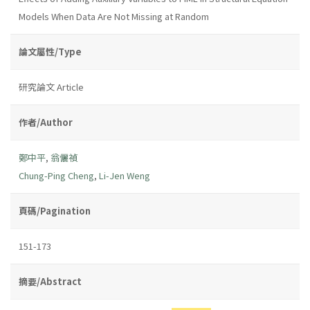
Models When Data Are Not Missing at Random
論文屬性/Type
研究論文 Article
作者/Author
鄭中平
,
翁儷禎
Chung-Ping Cheng
,
Li-Jen Weng
頁碼/Pagination
151-173
摘要/Abstract