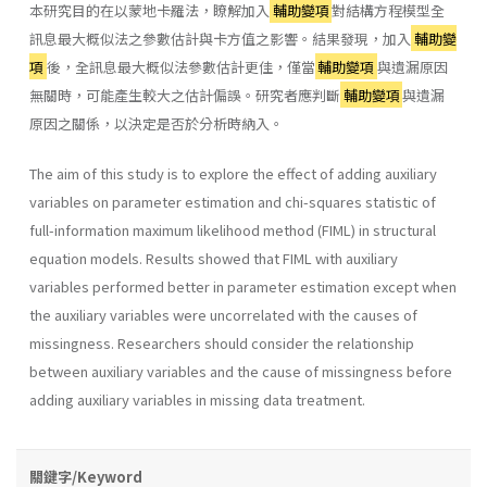
本研究目的在以蒙地卡羅法，瞭解加入
輔助變項
對結構方程模型全
訊息最大概似法之參數估計與卡方值之影響。結果發現，加入
輔助變
項
後，全訊息最大概似法參數估計更佳，僅當
輔助變項
與遺漏原因
無關時，可能產生較大之估計偏誤。研究者應判斷
輔助變項
與遺漏
原因之關係，以決定是否於分析時納入。
The aim of this study is to explore the effect of adding auxiliary
variables on parameter estimation and chi-squares statistic of
full-information maximum likelihood method (FIML) in structural
equation models. Results showed that FIML with auxiliary
variables performed better in parameter estimation except when
the auxiliary variables were uncorrelated with the causes of
missingness. Researchers should consider the relationship
between auxiliary variables and the cause of missingness before
adding auxiliary variables in missing data treatment.
關鍵字/Keyword